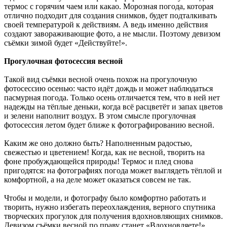
термос с горячим чаем или какао. Морозная погода, которая
отлично подходит для создания снимков, будет подталкивать
своей температурой к действиям. А ведь именно действия
создают завораживающие фото, а не мысли. Поэтому девизом
съёмки зимой будет «Действуйте!».
Прогулочная фотосессия весной
Такой вид съёмки весной очень похож на прогулочную
фотосессию осенью: часто идёт дождь и может наблюдаться
пасмурная погода. Только осень отличается тем, что в ней нет
надежды на тёплые деньки, когда всё расцветёт и запах цветов
и зелени наполнит воздух. В этом смысле прогулочная
фотосессия летом будет ближе к фотографированию весной.
Каким же оно должно быть? Наполненным радостью,
свежестью и цветением! Когда, как не весной, творить на
фоне пробуждающейся природы! Термос и плед снова
пригодятся: на фотографиях погода может выглядеть тёплой и
комфортной, а на деле может оказаться совсем не так.
Чтобы и модели, и фотографу было комфортно работать и
творить, нужно избегать переохлаждения, верного спутника
творческих прогулок для получения вдохновляющих снимков.
Девизом съёмки весной по праву станет «Вдохновляете!».