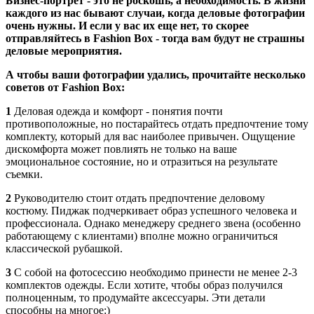
Бизнес-портрет - это не роскошь, а необходимость. В жизни
каждого из нас бывают случаи, когда деловые фотографии
очень нужны. И если у вас их еще нет, то скорее
отправляйтесь в Fashion Box - тогда вам будут не страшны
деловые мероприятия.
А чтобы ваши фотографии удались, прочитайте несколько
советов от Fashion Box:
1
Деловая одежда и комфорт - понятия почти
противоположные, но постарайтесь отдать предпочтение тому
комплекту, который для вас наиболее привычен. Ощущение
дискомфорта может повлиять не только на ваше
эмоциональное состояние, но и отразиться на результате
съемки.
2
Руководителю стоит отдать предпочтение деловому
костюму. Пиджак подчеркивает образ успешного человека и
профессионала. Однако менеджеру среднего звена (особенно
работающему с клиентами) вполне можно ограничиться
классической рубашкой.
3
С собой на фотосессию необходимо принести не менее 2-3
комплектов одежды. Если хотите, чтобы образ получился
полноценным, то продумайте аксессуары. Эти детали
способны на многое:)