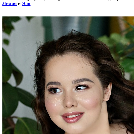
Лилия
и
Эля