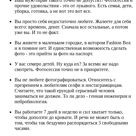
Ваш муж-тиран такого точно не допустит! Фотосессия и
прочие удовольствия - это от лукавого. Есть семья, дети,
уборка, готовка, а не вот это вот все.
Вы просто себя недостаточно любите. Жалеете для себя
всего: времени, денег. Сначала все остальные, а потом
уже вы. И то не факт.
Вы живете в маленьком городке, в котором Fashion Box
и в помине нет. И единственная возможность сделать
фото - это прийти за фото на паспорт.
У вас семеро детей. Ну куда их? За всеми же надо
смотреть. Фотосессия точно не в приоритете.
Вы не любите фотографироваться. Относитесь с
презрением к любителям селфи и инстаграмщицам.
Считаете, что такой ерундой серьезный человек
заниматься не должен. То ли дело - генная инженерия и
нейробиология.
Вы работаете 7 дней в неделю и сил хватает только,
чтобы доползти до кровати. И речи не может быть о
том, чтобы так бездумно распорядиться 3 свободными
часами.